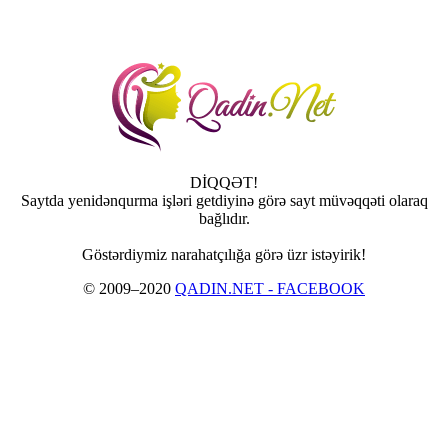
DİQQƏT!
Saytda yenidənqurma işləri getdiyinə görə sayt müvəqqəti olaraq
bağlıdır.
Göstərdiymiz narahatçılığa görə üzr istəyirik!
© 2009–2020
QADIN.NET - FACEBOOK