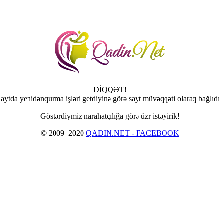
DİQQƏT!
aytda yenidənqurma işləri getdiyinə görə sayt müvəqqəti olaraq bağlıdı
Göstərdiymiz narahatçılığa görə üzr istəyirik!
© 2009–2020
QADIN.NET - FACEBOOK