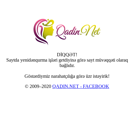
DİQQƏT!
Saytda yenidənqurma işləri getdiyinə görə sayt müvəqqəti olaraq
bağlıdır.
Göstərdiymiz narahatçılığa görə üzr istəyirik!
© 2009–2020
QADIN.NET - FACEBOOK