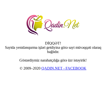
DİQQƏT!
Saytda yenidənqurma işləri getdiyinə görə sayt müvəqqəti olaraq
bağlıdır.
Göstərdiymiz narahatçılığa görə üzr istəyirik!
© 2009–2020
QADIN.NET - FACEBOOK