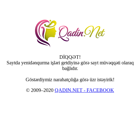
DİQQƏT!
Saytda yenidənqurma işləri getdiyinə görə sayt müvəqqəti olaraq
bağlıdır.
Göstərdiymiz narahatçılığa görə üzr istəyirik!
© 2009–2020
QADIN.NET - FACEBOOK