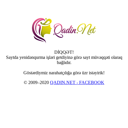
DİQQƏT!
Saytda yenidənqurma işləri getdiyinə görə sayt müvəqqəti olaraq
bağlıdır.
Göstərdiymiz narahatçılığa görə üzr istəyirik!
© 2009–2020
QADIN.NET - FACEBOOK