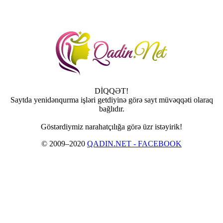
DİQQƏT!
Saytda yenidənqurma işləri getdiyinə görə sayt müvəqqəti olaraq
bağlıdır.
Göstərdiymiz narahatçılığa görə üzr istəyirik!
© 2009–2020
QADIN.NET - FACEBOOK