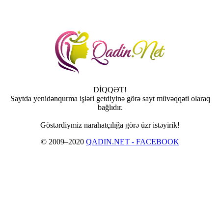
DİQQƏT!
Saytda yenidənqurma işləri getdiyinə görə sayt müvəqqəti olaraq
bağlıdır.
Göstərdiymiz narahatçılığa görə üzr istəyirik!
© 2009–2020
QADIN.NET - FACEBOOK