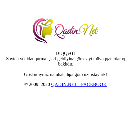
DİQQƏT!
Saytda yenidənqurma işləri getdiyinə görə sayt müvəqqəti olaraq
bağlıdır.
Göstərdiymiz narahatçılığa görə üzr istəyirik!
© 2009–2020
QADIN.NET - FACEBOOK