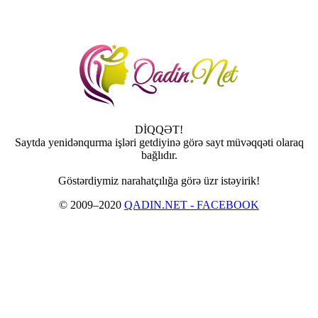
DİQQƏT!
Saytda yenidənqurma işləri getdiyinə görə sayt müvəqqəti olaraq
bağlıdır.
Göstərdiymiz narahatçılığa görə üzr istəyirik!
© 2009–2020
QADIN.NET - FACEBOOK