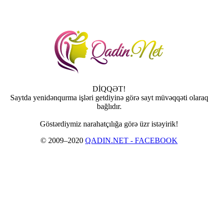
DİQQƏT!
Saytda yenidənqurma işləri getdiyinə görə sayt müvəqqəti olaraq
bağlıdır.
Göstərdiymiz narahatçılığa görə üzr istəyirik!
© 2009–2020
QADIN.NET - FACEBOOK