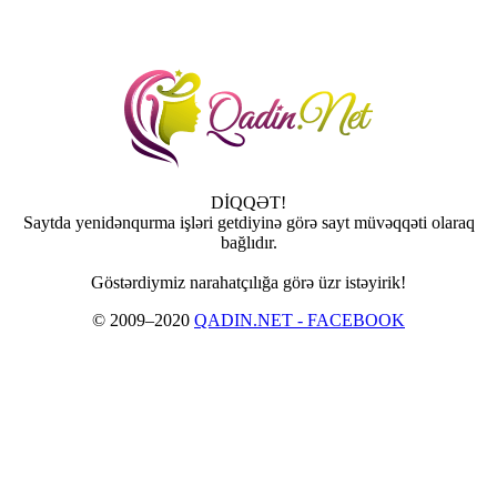
DİQQƏT!
Saytda yenidənqurma işləri getdiyinə görə sayt müvəqqəti olaraq
bağlıdır.
Göstərdiymiz narahatçılığa görə üzr istəyirik!
© 2009–2020
QADIN.NET - FACEBOOK