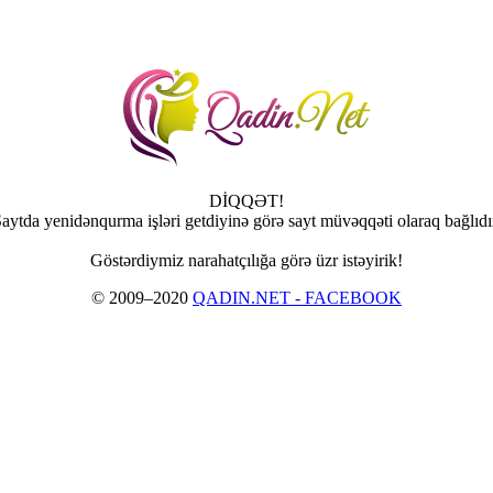
DİQQƏT!
aytda yenidənqurma işləri getdiyinə görə sayt müvəqqəti olaraq bağlıdı
Göstərdiymiz narahatçılığa görə üzr istəyirik!
© 2009–2020
QADIN.NET - FACEBOOK