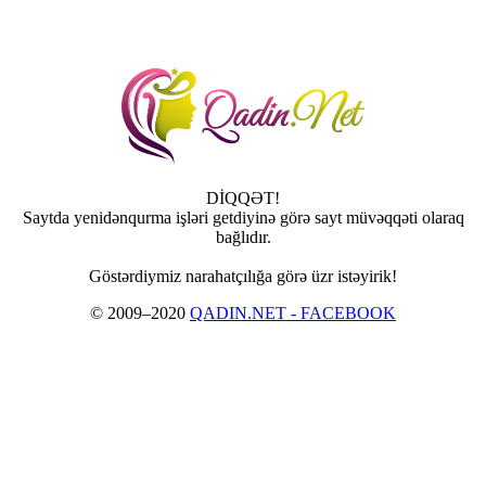
DİQQƏT!
Saytda yenidənqurma işləri getdiyinə görə sayt müvəqqəti olaraq
bağlıdır.
Göstərdiymiz narahatçılığa görə üzr istəyirik!
© 2009–2020
QADIN.NET - FACEBOOK