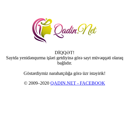
DİQQƏT!
Saytda yenidənqurma işləri getdiyinə görə sayt müvəqqəti olaraq
bağlıdır.
Göstərdiymiz narahatçılığa görə üzr istəyirik!
© 2009–2020
QADIN.NET - FACEBOOK