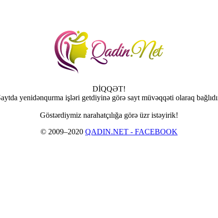
DİQQƏT!
aytda yenidənqurma işləri getdiyinə görə sayt müvəqqəti olaraq bağlıdı
Göstərdiymiz narahatçılığa görə üzr istəyirik!
© 2009–2020
QADIN.NET - FACEBOOK