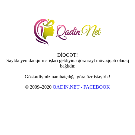
DİQQƏT!
Saytda yenidənqurma işləri getdiyinə görə sayt müvəqqəti olaraq
bağlıdır.
Göstərdiymiz narahatçılığa görə üzr istəyirik!
© 2009–2020
QADIN.NET - FACEBOOK