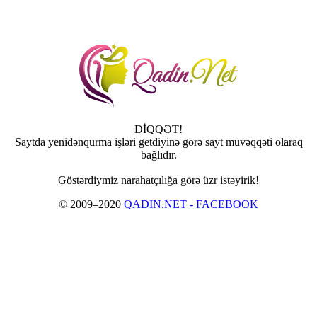
DİQQƏT!
Saytda yenidənqurma işləri getdiyinə görə sayt müvəqqəti olaraq
bağlıdır.
Göstərdiymiz narahatçılığa görə üzr istəyirik!
© 2009–2020
QADIN.NET - FACEBOOK