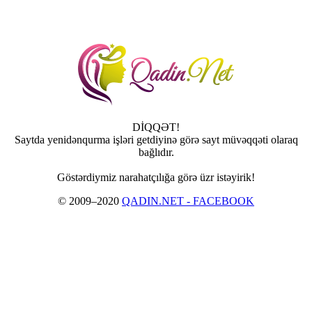
DİQQƏT!
Saytda yenidənqurma işləri getdiyinə görə sayt müvəqqəti olaraq
bağlıdır.
Göstərdiymiz narahatçılığa görə üzr istəyirik!
© 2009–2020
QADIN.NET - FACEBOOK