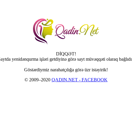
DİQQƏT!
aytda yenidənqurma işləri getdiyinə görə sayt müvəqqəti olaraq bağlıdı
Göstərdiymiz narahatçılığa görə üzr istəyirik!
© 2009–2020
QADIN.NET - FACEBOOK