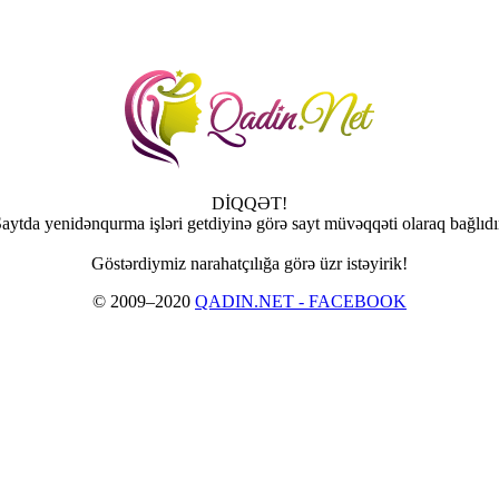
DİQQƏT!
aytda yenidənqurma işləri getdiyinə görə sayt müvəqqəti olaraq bağlıdı
Göstərdiymiz narahatçılığa görə üzr istəyirik!
© 2009–2020
QADIN.NET - FACEBOOK