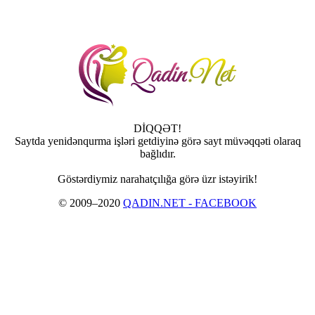
DİQQƏT!
Saytda yenidənqurma işləri getdiyinə görə sayt müvəqqəti olaraq
bağlıdır.
Göstərdiymiz narahatçılığa görə üzr istəyirik!
© 2009–2020
QADIN.NET - FACEBOOK