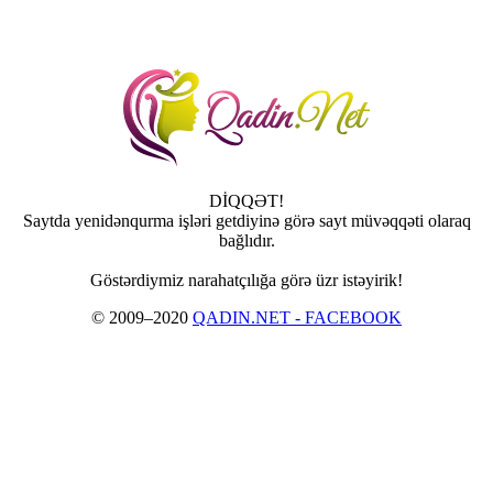
DİQQƏT!
Saytda yenidənqurma işləri getdiyinə görə sayt müvəqqəti olaraq
bağlıdır.
Göstərdiymiz narahatçılığa görə üzr istəyirik!
© 2009–2020
QADIN.NET - FACEBOOK