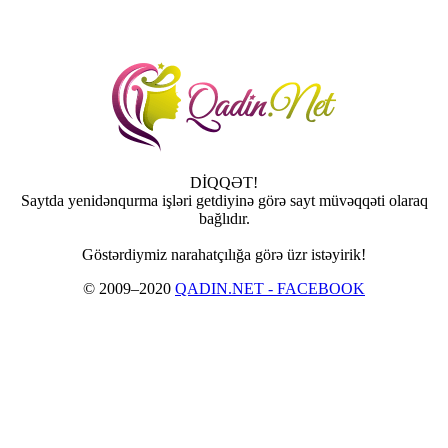
DİQQƏT!
Saytda yenidənqurma işləri getdiyinə görə sayt müvəqqəti olaraq
bağlıdır.
Göstərdiymiz narahatçılığa görə üzr istəyirik!
© 2009–2020
QADIN.NET - FACEBOOK