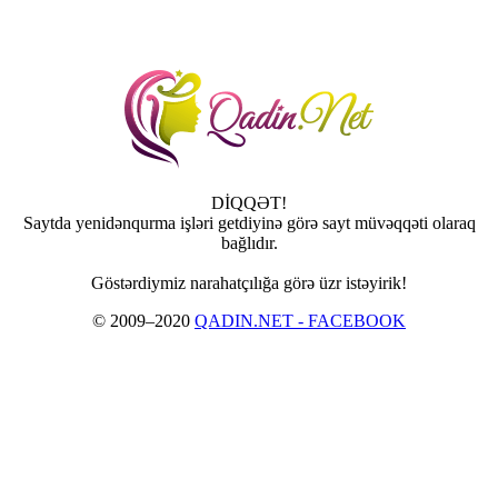
DİQQƏT!
Saytda yenidənqurma işləri getdiyinə görə sayt müvəqqəti olaraq
bağlıdır.
Göstərdiymiz narahatçılığa görə üzr istəyirik!
© 2009–2020
QADIN.NET - FACEBOOK