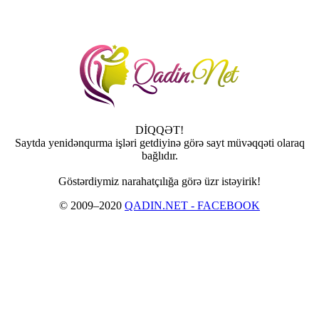
DİQQƏT!
Saytda yenidənqurma işləri getdiyinə görə sayt müvəqqəti olaraq
bağlıdır.
Göstərdiymiz narahatçılığa görə üzr istəyirik!
© 2009–2020
QADIN.NET - FACEBOOK