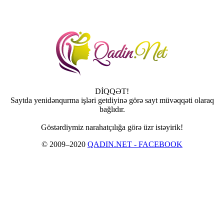
DİQQƏT!
Saytda yenidənqurma işləri getdiyinə görə sayt müvəqqəti olaraq
bağlıdır.
Göstərdiymiz narahatçılığa görə üzr istəyirik!
© 2009–2020
QADIN.NET - FACEBOOK