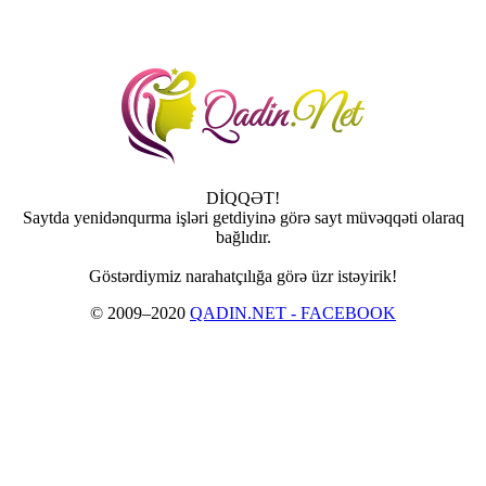
DİQQƏT!
Saytda yenidənqurma işləri getdiyinə görə sayt müvəqqəti olaraq
bağlıdır.
Göstərdiymiz narahatçılığa görə üzr istəyirik!
© 2009–2020
QADIN.NET - FACEBOOK