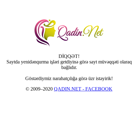
DİQQƏT!
Saytda yenidənqurma işləri getdiyinə görə sayt müvəqqəti olaraq
bağlıdır.
Göstərdiymiz narahatçılığa görə üzr istəyirik!
© 2009–2020
QADIN.NET - FACEBOOK