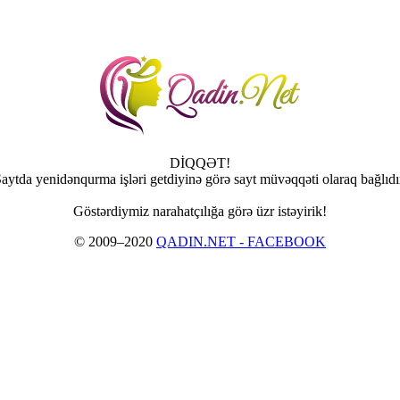
DİQQƏT!
aytda yenidənqurma işləri getdiyinə görə sayt müvəqqəti olaraq bağlıdı
Göstərdiymiz narahatçılığa görə üzr istəyirik!
© 2009–2020
QADIN.NET - FACEBOOK