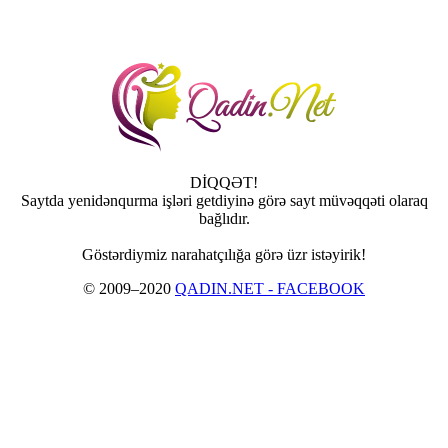
DİQQƏT!
Saytda yenidənqurma işləri getdiyinə görə sayt müvəqqəti olaraq
bağlıdır.
Göstərdiymiz narahatçılığa görə üzr istəyirik!
© 2009–2020
QADIN.NET - FACEBOOK