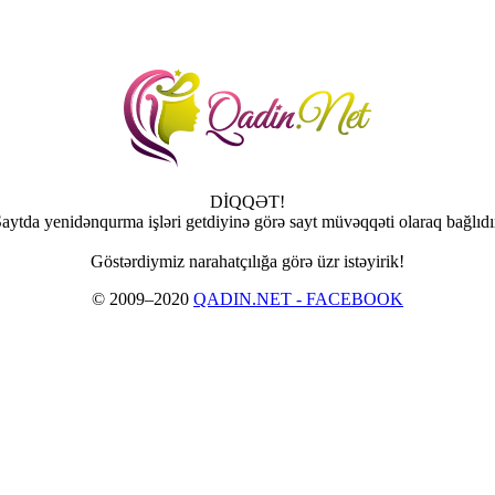
DİQQƏT!
aytda yenidənqurma işləri getdiyinə görə sayt müvəqqəti olaraq bağlıdı
Göstərdiymiz narahatçılığa görə üzr istəyirik!
© 2009–2020
QADIN.NET - FACEBOOK