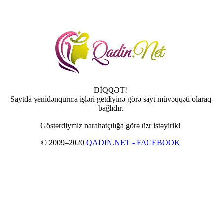
DİQQƏT!
Saytda yenidənqurma işləri getdiyinə görə sayt müvəqqəti olaraq
bağlıdır.
Göstərdiymiz narahatçılığa görə üzr istəyirik!
© 2009–2020
QADIN.NET - FACEBOOK