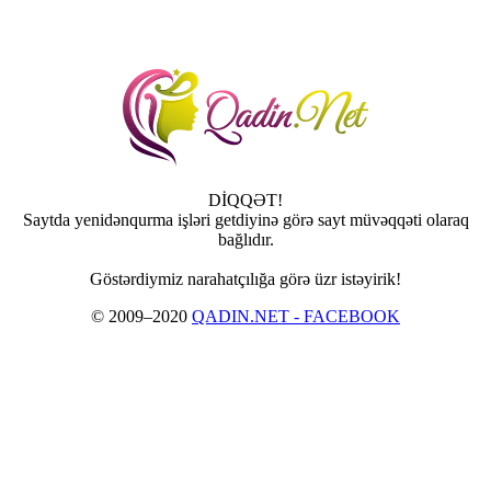
DİQQƏT!
Saytda yenidənqurma işləri getdiyinə görə sayt müvəqqəti olaraq
bağlıdır.
Göstərdiymiz narahatçılığa görə üzr istəyirik!
© 2009–2020
QADIN.NET - FACEBOOK