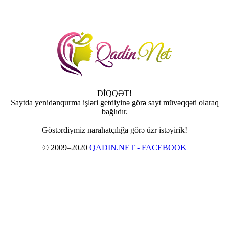
DİQQƏT!
Saytda yenidənqurma işləri getdiyinə görə sayt müvəqqəti olaraq
bağlıdır.
Göstərdiymiz narahatçılığa görə üzr istəyirik!
© 2009–2020
QADIN.NET - FACEBOOK