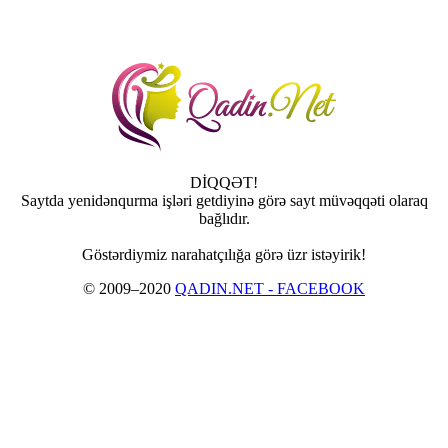
DİQQƏT!
Saytda yenidənqurma işləri getdiyinə görə sayt müvəqqəti olaraq
bağlıdır.
Göstərdiymiz narahatçılığa görə üzr istəyirik!
© 2009–2020
QADIN.NET - FACEBOOK