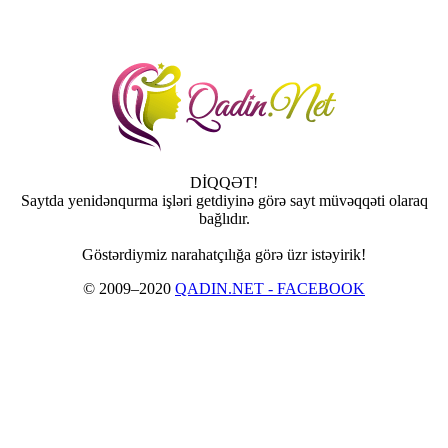
DİQQƏT!
Saytda yenidənqurma işləri getdiyinə görə sayt müvəqqəti olaraq
bağlıdır.
Göstərdiymiz narahatçılığa görə üzr istəyirik!
© 2009–2020
QADIN.NET - FACEBOOK