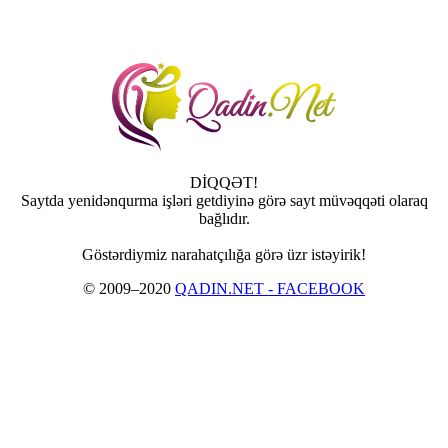
DİQQƏT!
Saytda yenidənqurma işləri getdiyinə görə sayt müvəqqəti olaraq
bağlıdır.
Göstərdiymiz narahatçılığa görə üzr istəyirik!
© 2009–2020
QADIN.NET - FACEBOOK