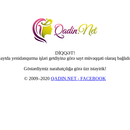
DİQQƏT!
aytda yenidənqurma işləri getdiyinə görə sayt müvəqqəti olaraq bağlıdı
Göstərdiymiz narahatçılığa görə üzr istəyirik!
© 2009–2020
QADIN.NET - FACEBOOK