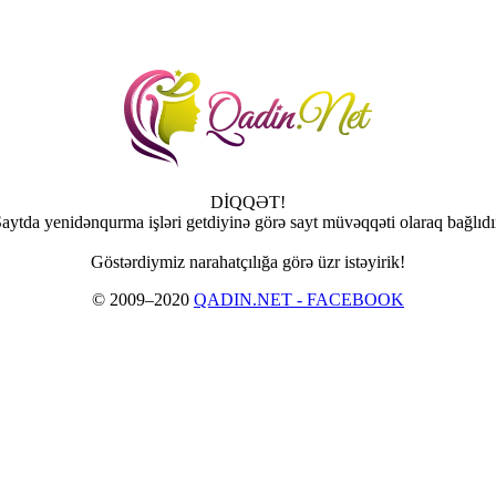
DİQQƏT!
aytda yenidənqurma işləri getdiyinə görə sayt müvəqqəti olaraq bağlıdı
Göstərdiymiz narahatçılığa görə üzr istəyirik!
© 2009–2020
QADIN.NET - FACEBOOK