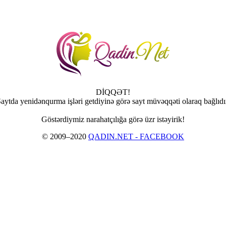
DİQQƏT!
aytda yenidənqurma işləri getdiyinə görə sayt müvəqqəti olaraq bağlıdı
Göstərdiymiz narahatçılığa görə üzr istəyirik!
© 2009–2020
QADIN.NET - FACEBOOK