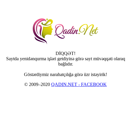
DİQQƏT!
Saytda yenidənqurma işləri getdiyinə görə sayt müvəqqəti olaraq
bağlıdır.
Göstərdiymiz narahatçılığa görə üzr istəyirik!
© 2009–2020
QADIN.NET - FACEBOOK