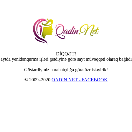
DİQQƏT!
aytda yenidənqurma işləri getdiyinə görə sayt müvəqqəti olaraq bağlıdı
Göstərdiymiz narahatçılığa görə üzr istəyirik!
© 2009–2020
QADIN.NET - FACEBOOK