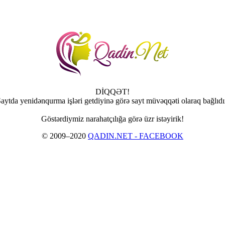
DİQQƏT!
aytda yenidənqurma işləri getdiyinə görə sayt müvəqqəti olaraq bağlıdı
Göstərdiymiz narahatçılığa görə üzr istəyirik!
© 2009–2020
QADIN.NET - FACEBOOK