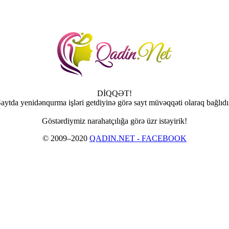
DİQQƏT!
aytda yenidənqurma işləri getdiyinə görə sayt müvəqqəti olaraq bağlıdı
Göstərdiymiz narahatçılığa görə üzr istəyirik!
© 2009–2020
QADIN.NET - FACEBOOK