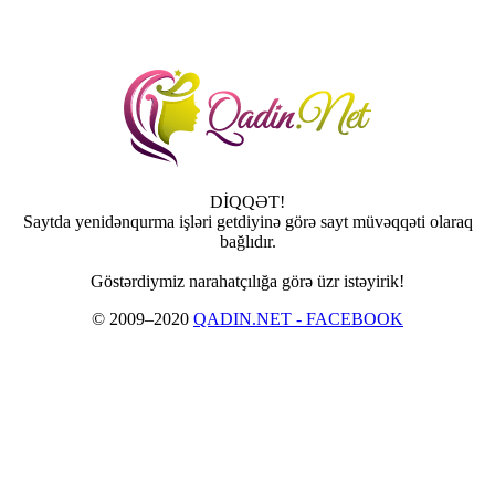
DİQQƏT!
Saytda yenidənqurma işləri getdiyinə görə sayt müvəqqəti olaraq
bağlıdır.
Göstərdiymiz narahatçılığa görə üzr istəyirik!
© 2009–2020
QADIN.NET - FACEBOOK