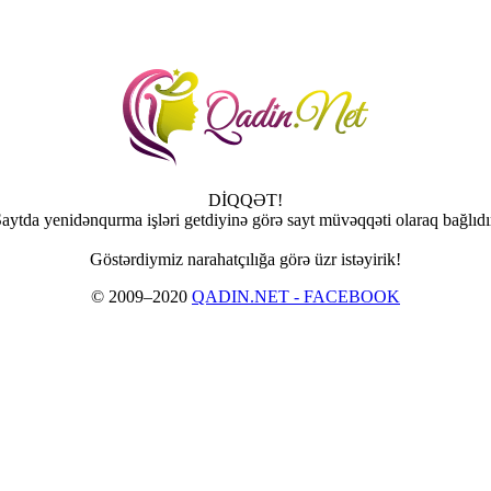
DİQQƏT!
aytda yenidənqurma işləri getdiyinə görə sayt müvəqqəti olaraq bağlıdı
Göstərdiymiz narahatçılığa görə üzr istəyirik!
© 2009–2020
QADIN.NET - FACEBOOK