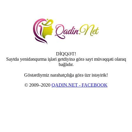
DİQQƏT!
Saytda yenidənqurma işləri getdiyinə görə sayt müvəqqəti olaraq
bağlıdır.
Göstərdiymiz narahatçılığa görə üzr istəyirik!
© 2009–2020
QADIN.NET - FACEBOOK