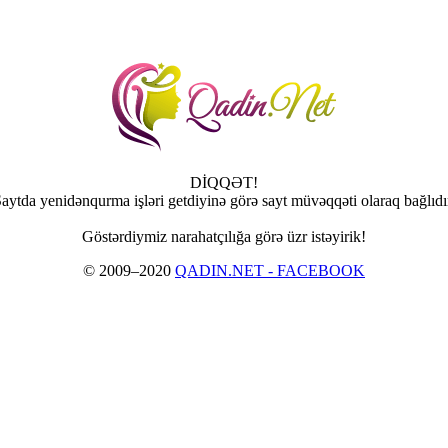
DİQQƏT!
aytda yenidənqurma işləri getdiyinə görə sayt müvəqqəti olaraq bağlıdı
Göstərdiymiz narahatçılığa görə üzr istəyirik!
© 2009–2020
QADIN.NET - FACEBOOK