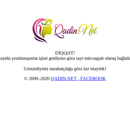
DİQQƏT!
aytda yenidənqurma işləri getdiyinə görə sayt müvəqqəti olaraq bağlıdı
Göstərdiymiz narahatçılığa görə üzr istəyirik!
© 2009–2020
QADIN.NET - FACEBOOK